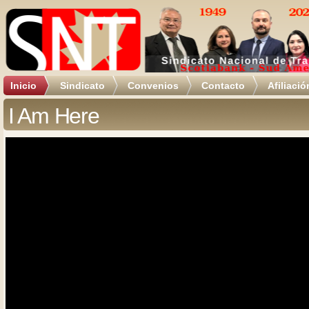
Inicio
Sindicato
Convenios
Contacto
Afiliació
I Am Here