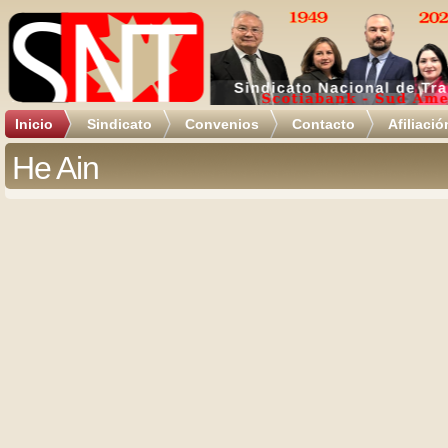
Inicio
Sindicato
Convenios
Contacto
Afiliació
He Ain