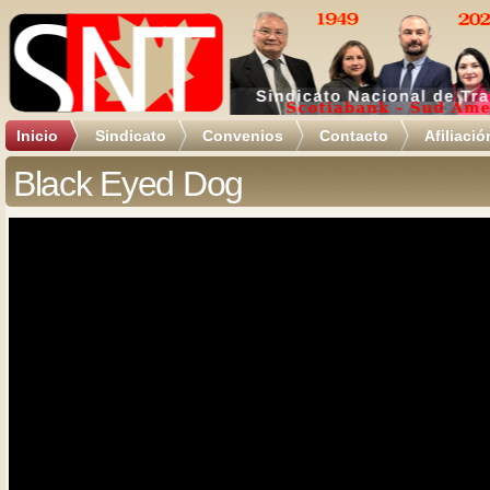
Inicio
Sindicato
Convenios
Contacto
Afiliació
Black Eyed Dog