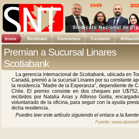
Inicio
Sindicato
Convenios
Contacto
Afiliació
Premian a Sucursal Linares
Scotiabank
La gerencia internacional de Scotiabank, ubicada en To
Canadá, premió a la sucursal Linares por su constante a
la residencia "Madre de la Esperanza", dependiente de C
Chile. El premio consiste en dos cheques por U$752,
recibidos por Natalia Arias y Alfonso Goitia, encargado
voluntariado de la oficina, para seguir con la ayuda pres
dicha residencia.
Puedes leer este artículo siguiendo el enlace a la fuente
Fuente: www.diarioelh