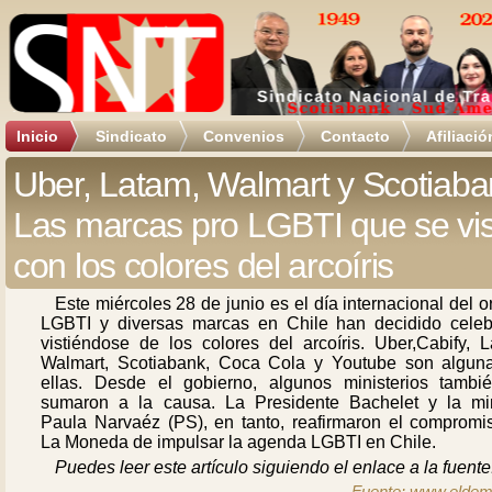
Inicio
Sindicato
Convenios
Contacto
Afiliació
Uber, Latam, Walmart y Scotiaba
Las marcas pro LGBTI que se vi
con los colores del arcoíris
Este miércoles 28 de junio es el día internacional del o
LGBTI y diversas marcas en Chile han decidido celebr
vistiéndose de los colores del arcoíris. Uber,Cabify, L
Walmart, Scotiabank, Coca Cola y Youtube son algun
ellas. Desde el gobierno, algunos ministerios tambi
sumaron a la causa. La Presidente Bachelet y la min
Paula Narvaéz (PS), en tanto, reafirmaron el compromi
La Moneda de impulsar la agenda LGBTI en Chile.
Puedes leer este artículo siguiendo el enlace a la fuente