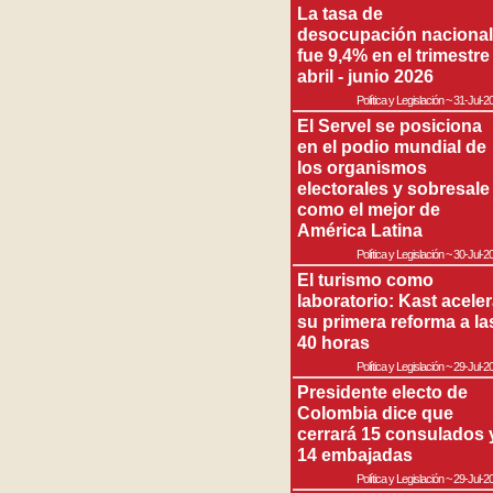
La tasa de
desocupación nacional
fue 9,4% en el trimestre
abril - junio 2026
Política y Legislación
~
31-Jul-2
El Servel se posiciona
en el podio mundial de
los organismos
electorales y sobresale
como el mejor de
América Latina
Política y Legislación
~
30-Jul-2
El turismo como
laboratorio: Kast acele
su primera reforma a la
40 horas
Política y Legislación
~
29-Jul-2
Presidente electo de
Colombia dice que
cerrará 15 consulados 
14 embajadas
Política y Legislación
~
29-Jul-2