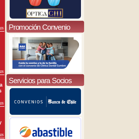
Promoción Convenio
026
026
Servicios para Socios
ra
s
026
y
026