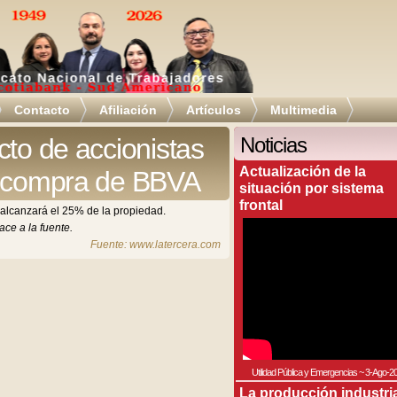
Contacto
Afiliación
Artículos
Multimedia
cto de accionistas
Noticias
Actualización de la
s compra de BBVA
situación por sistema
frontal
y alcanzará el 25% de la propiedad.
ace a la fuente.
Fuente: www.latercera.com
Utilidad Pública y Emergencias
~
3-Ago-2
La producción industri