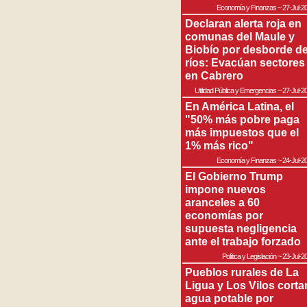
Economía y Finanzas
~
27-Jul-2
Declaran alerta roja en
comunas del Maule y
Biobío por desborde d
ríos: Evacúan sectores
en Cabrero
Utilidad Pública y Emergencias
~
27-Jul-2
En América Latina, el
"50% más pobre paga
más impuestos que el
1% más rico"
Economía y Finanzas
~
24-Jul-2
El Gobierno Trump
impone nuevos
aranceles a 60
economías por
supuesta negligencia
ante el trabajo forzado
Política y Legislación
~
23-Jul-2
Pueblos rurales de La
Ligua y Los Vilos corta
agua potable por