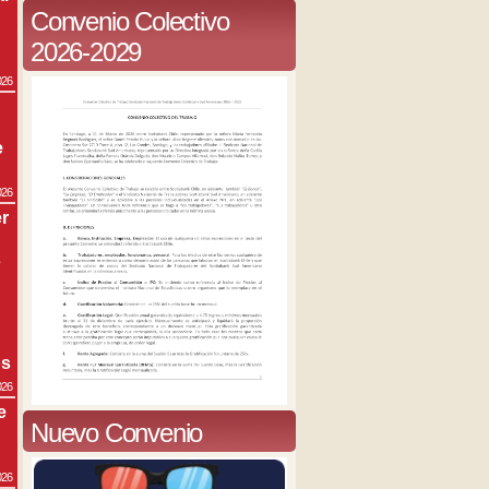
Convenio Colectivo
2026-2029
026
e
026
r
s
os
026
e
Nuevo Convenio
026