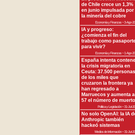
de Chile crece un 1,3%
en junio impulsada por
la minería del cobre
Economía y Finanzas
~
3-Ago-2
IA y progreso:
¿comienza el fin del
trabajo como pasaport
para vivir?
Economía y Finanzas
~
1-Ago-2
España intenta contene
la crisis migratoria en
Ceuta: 37.500 persona
de los miles que
cruzaron la frontera ya
han regresado a
Marruecos y aumenta a
57 el número de muert
Política y Legislación
~
31-Jul-2
No solo OpenAI: la IA d
Anthropic también
hackeó sistemas
Medios de Información
~
31-Jul-2