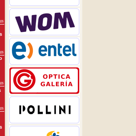
026
s
026
P
026
s
026
s