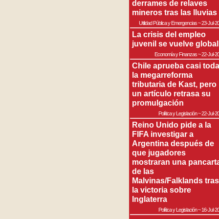
derrames de relaves
mineros tras las lluvias
Utilidad Pública y Emergencias
~
23-Jul-2
La crisis del empleo
juvenil se vuelve global
Economía y Finanzas
~
22-Jul-2
Chile aprueba casi tod
la megarreforma
tributaria de Kast, pero
un artículo retrasa su
promulgación
Política y Legislación
~
22-Jul-2
Reino Unido pide a la
FIFA investigar a
Argentina después de
que jugadores
mostraran una pancart
de las
Malvinas/Falklands tras
la victoria sobre
Inglaterra
Política y Legislación
~
16-Jul-2