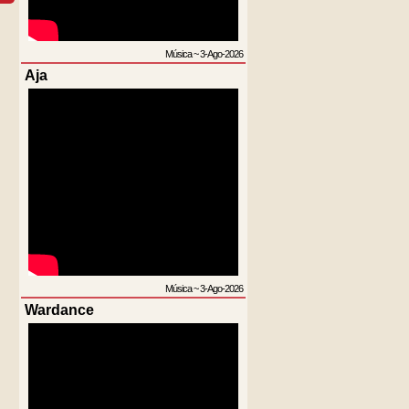
Música
~
3-Ago-2026
Aja
Música
~
3-Ago-2026
Wardance