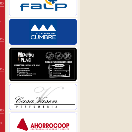
026
e
026
026
026
n