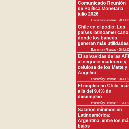
Comunicado Reunión
de Política Monetaria
julio 2026
Economía y Finanzas
~
28-Jul-2
Chile en el podio: Los
países latinoamericano
donde los bancos
generan más utilidades
Economía y Finanzas
~
28-Jul-2
El salvavidas de las AF
al negocio maderero y
celulosa de los Matte y
Angelini
Economía y Finanzas
~
28-Jul-2
El empleo en Chile, má
allá del 9,4% de
desempleo
Economía y Finanzas
~
27-Jul-2
Salarios mínimos en
Latinoamérica:
Argentina, entre los má
bajos