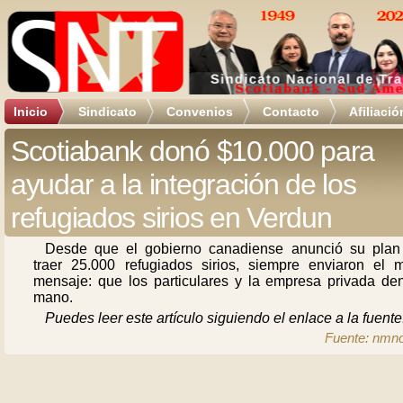
Inicio
Sindicato
Convenios
Contacto
Afiliació
Scotiabank donó $10.000 para
ayudar a la integración de los
refugiados sirios en Verdun
Desde que el gobierno canadiense anunció su plan
traer 25.000 refugiados sirios, siempre enviaron el 
mensaje: que los particulares y la empresa privada de
mano.
Puedes leer este artículo siguiendo el enlace a la fuente
Fuente: nmno