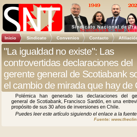
Inicio
Sindicato
Convenios
Contacto
Afiliació
"La igualdad no existe": Las
controvertidas declaraciones del
gerente general de Scotiabank s
el cambio de mirada que hay de 
Polémica han generado las declaraciones del ge
general de Scotiabank, Francisco Sardón, en una entrevi
propósito de sus 30 años de inversiones en Chile.
Puedes leer este artículo siguiendo el enlace a la fuente
Fuente: www.theclini