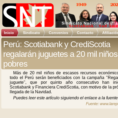
Inicio
Sindicato
Convenios
Contacto
Afiliació
Perú: Scotiabank y CrediScotia
regalarán juguetes a 20 mil niños
pobres
Más de 20 mil niños de escasos recursos económic
todo el Perú serán beneficiados con la campaña "Rega
juguete", que por quinto año consecutivo han ini
Scotiabank y Financiera CrediScotia, con motivo de la p
llegada de la Navidad.
Puedes leer este artículo siguiendo el enlace a la fuente
Fuente: www.larep