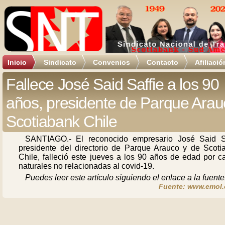
Inicio
Sindicato
Convenios
Contacto
Afiliació
Fallece José Said Saffie a los 90
años, presidente de Parque Arau
Scotiabank Chile
SANTIAGO.- El reconocido empresario José Said Sa
presidente del directorio de Parque Arauco y de Scoti
Chile, falleció este jueves a los 90 años de edad por c
naturales no relacionadas al covid-19.
Puedes leer este artículo siguiendo el enlace a la fuente
Fuente: www.emol