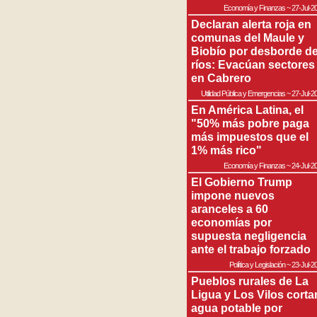
Economía y Finanzas
~
27-Jul-2
Declaran alerta roja en
comunas del Maule y
Biobío por desborde d
ríos: Evacúan sectores
en Cabrero
Utilidad Pública y Emergencias
~
27-Jul-2
En América Latina, el
"50% más pobre paga
más impuestos que el
1% más rico"
Economía y Finanzas
~
24-Jul-2
El Gobierno Trump
impone nuevos
aranceles a 60
economías por
supuesta negligencia
ante el trabajo forzado
Política y Legislación
~
23-Jul-2
Pueblos rurales de La
Ligua y Los Vilos corta
agua potable por