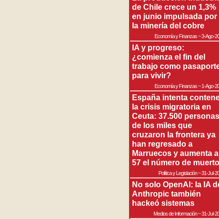
de Chile crece un 1,3%
en junio impulsada por
la minería del cobre
Economía y Finanzas
~
3-Ago-2
IA y progreso:
¿comienza el fin del
trabajo como pasaport
para vivir?
Economía y Finanzas
~
1-Ago-2
España intenta contene
la crisis migratoria en
Ceuta: 37.500 persona
de los miles que
cruzaron la frontera ya
han regresado a
Marruecos y aumenta a
57 el número de muert
Política y Legislación
~
31-Jul-2
No solo OpenAI: la IA d
Anthropic también
hackeó sistemas
Medios de Información
~
31-Jul-2