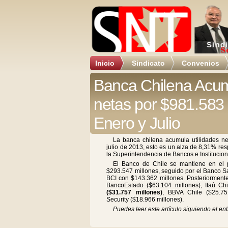
Inicio
Sindicato
Convenios
Banca Chilena Acum
netas por $981.583 
Enero y Julio
La banca chilena acumula utilidades ne
julio de 2013, esto es un alza de 8,31% re
la Superintendencia de Bancos e Institucion
El Banco de Chile se mantiene en el p
$293.547 millones, seguido por el Banco S
BCI con $143.362 millones. Posteriorment
BancoEstado ($63.104 millones), Itaú Chi
($31.757 millones)
, BBVA Chile ($25.75
Security ($18.966 millones).
Puedes leer este artículo siguiendo el enl