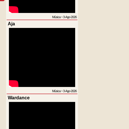
Música
~
3-Ago-2026
Aja
Música
~
3-Ago-2026
Wardance