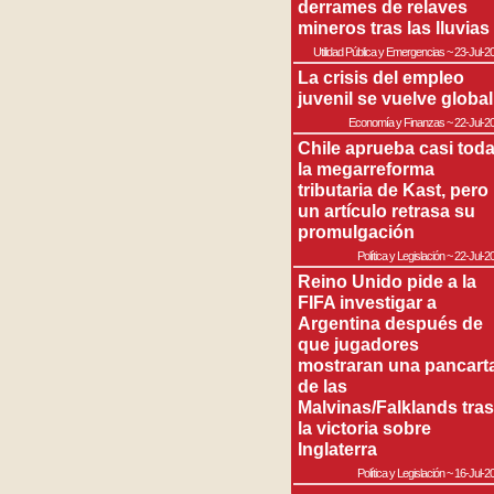
derrames de relaves
mineros tras las lluvias
Utilidad Pública y Emergencias
~
23-Jul-2
La crisis del empleo
juvenil se vuelve global
Economía y Finanzas
~
22-Jul-2
Chile aprueba casi tod
la megarreforma
tributaria de Kast, pero
un artículo retrasa su
promulgación
Política y Legislación
~
22-Jul-2
Reino Unido pide a la
FIFA investigar a
Argentina después de
que jugadores
mostraran una pancart
de las
Malvinas/Falklands tras
la victoria sobre
Inglaterra
Política y Legislación
~
16-Jul-2