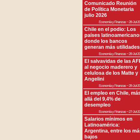
Comunicado Reunión
de Política Monetaria
julio 2026
Economía y Finanzas
~
28-Jul-2
Chile en el podio: Los
países latinoamericano
donde los bancos
generan más utilidades
Economía y Finanzas
~
28-Jul-2
El salvavidas de las AF
al negocio maderero y
celulosa de los Matte y
Angelini
Economía y Finanzas
~
28-Jul-2
El empleo en Chile, má
allá del 9,4% de
desempleo
Economía y Finanzas
~
27-Jul-2
Salarios mínimos en
Latinoamérica:
Argentina, entre los má
bajos