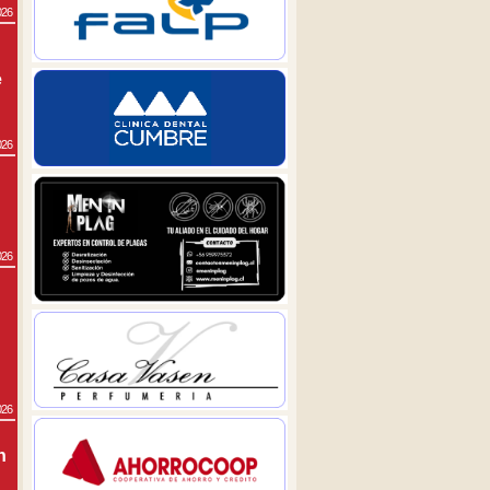
026
e
026
026
026
n