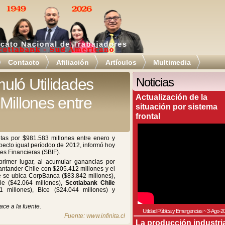
Contacto
Afiliación
Artículos
Multimedia
uló Utilidades
Noticias
Actualización de la
Millones entre
situación por sistema
frontal
tas por $981.583 millones entre enero y
specto igual períodoo de 2012, informó hoy
es Financieras (SBIF).
rimer lugar, al acumular ganancias por
antander Chile con $205.412 millones y el
e se ubica CorpBanca ($83.842 millones),
le ($42.064 millones),
Scotiabank Chile
1 millones), Bice ($24.044 millones) y
ace a la fuente.
Utilidad Pública y Emergencias
~
3-Ago-2
Fuente: www.infinita.cl
La producción industri