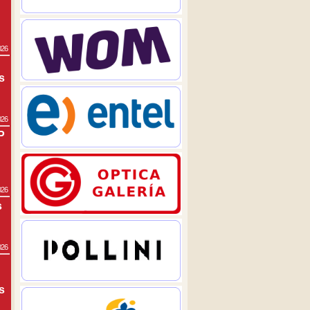
026
s
026
P
026
s
026
s