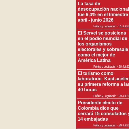
La tasa de
desocupación nacional
fue 9,4% en el trimestre
abril - junio 2026
Política y Legislación
~
31-Jul-2
El Servel se posiciona
en el podio mundial de
los organismos
electorales y sobresale
como el mejor de
América Latina
Política y Legislación
~
30-Jul-2
El turismo como
laboratorio: Kast acele
su primera reforma a la
40 horas
Política y Legislación
~
29-Jul-2
Presidente electo de
Colombia dice que
cerrará 15 consulados 
14 embajadas
Política y Legislación
~
29-Jul-2