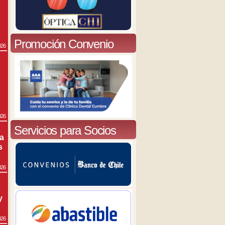
Promoción Convenio
026
026
Servicios para Socios
ra
s
026
y
026