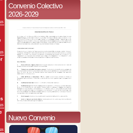
Convenio Colectivo
2026-2029
026
e
026
r
s
os
026
e
Nuevo Convenio
026